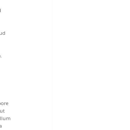
d
rud
.
bore
 ut
illum
a