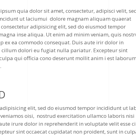
sum quia dolor sit amet, consectetur, adipisci velit, se
ncidunt ut laciumui dolore magnam aliquam quaerat
consectetur adipisicing elit, sed do eiusmod tempor
i magna inse aliqua. Ut enim ad minim veniam, quis nost
uip ex ea commodo consequat. Duis aute irir dolor in
 cillum dolori eu fugiat nulla pariatur. Excepteur sint
culpa qui officia cono deserunt mollit anim i est laborum
.
D
adipisicing elit, sed do eiusmod tempor incididunt ut la
veniamos oisi, nostrud exercitation ullamco laboris nisi
e irure dolor in reprehenderit in voluptate velit esse c
epteur sint occaecat cupidatat non proident, sunt in culp