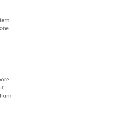
atem
ione
bore
ut
illum