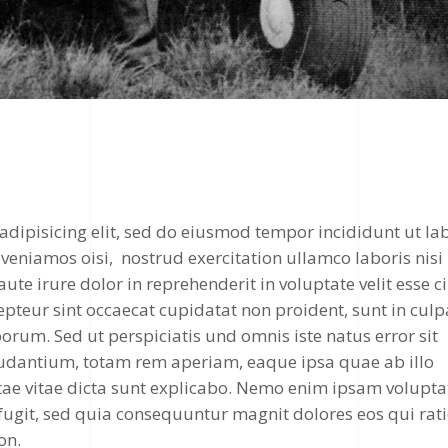
adipisicing elit, sed do eiusmod tempor incididunt ut la
veniamos oisi, nostrud exercitation ullamco laboris nisi
e irure dolor in reprehenderit in voluptate velit esse c
epteur sint occaecat cupidatat non proident, sunt in culp
borum. Sed ut perspiciatis und omnis iste natus error sit
dantium, totam rem aperiam, eaque ipsa quae ab illo
beatae vitae dicta sunt explicabo. Nemo enim ipsam volupt
 fugit, sed quia consequuntur magnit dolores eos qui rat
on.