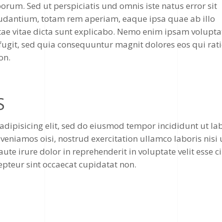
borum. Sed ut perspiciatis und omnis iste natus error sit
dantium, totam rem aperiam, eaque ipsa quae ab illo
beatae vitae dicta sunt explicabo. Nemo enim ipsam volupt
 fugit, sed quia consequuntur magnit dolores eos qui rat
on.
S
adipisicing elit, sed do eiusmod tempor incididunt ut la
eniamos oisi, nostrud exercitation ullamco laboris nisi 
e irure dolor in reprehenderit in voluptate velit esse c
epteur sint occaecat cupidatat non.